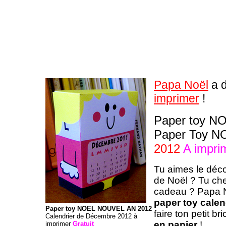
Papa Noël
a d
imprimer
!
Paper toy N
Paper Toy 
2012
A impri
Tu aimes le déco
de Noël ? Tu ch
cadeau ? Papa No
paper toy calen
Paper toy NOEL NOUVEL AN 2012
faire ton petit b
Calendrier de Décembre 2012 à
en papier
!
imprimer
Gratuit